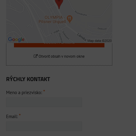
Prajete si načítať externý obsah?
Povoliť tentokrát
Povoliť a zapamätať - súhlas s druhom
cookie: Funkčné
Otvoriť obsah v novom okne
RÝCHLY KONTAKT
*
Meno a priezvisko:
*
Email: