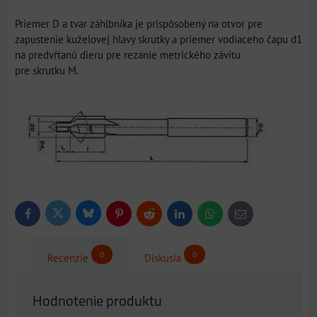
Priemer D a tvar záhlbníka je prispôsobený na otvor pre
zapustenie kuželovej hlavy skrutky a priemer vodiaceho čapu d1
na predvŕtanú dieru pre rezanie metrického závitu
pre skrutku M.
Bluesky
Twitter
Facebook
Pinterest
Reddit
LinkedIn
WhatsApp
E-
mail
0
0
Recenzie
Diskusia
Hodnotenie produktu