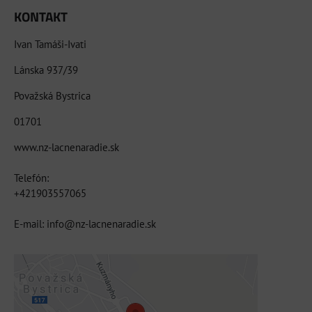
KONTAKT
Ivan Tamáši-Ivati
Lánska 937/39
Považská Bystrica
01701
www.nz-lacnenaradie.sk
Telefón:
+421903557065
E-mail: info@nz-lacnenaradie.sk
Externý obsah je blokovaný Voľbami
súkromia