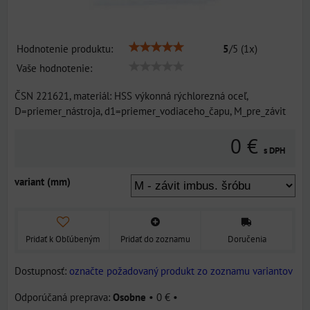
Hodnotenie produktu:
5
/
5
(
1
x)
Vaše hodnotenie:
ČSN 221621, materiál: HSS výkonná rýchlorezná oceľ,
D=priemer_nástroja, d1=priemer_vodiaceho_čapu, M_pre_závit
0 €
s DPH
variant (mm)
Pridať k Obľúbeným
Pridať do zoznamu
Doručenia
Dostupnosť:
označte požadovaný produkt zo zoznamu variantov
Osobne
•
0 €
•