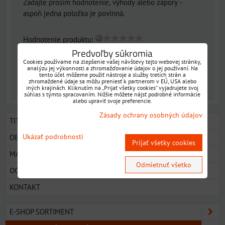
Zadajte prosím hodnotenie, výhody alebo zápory -
aspoň jedna položka je povinná.
Hodnotenie produktu:
Predvoľby súkromia
*
(Povinné)
Cookies používame na zlepšenie vašej návštevy tejto webovej stránky,
analýzu jej výkonnosti a zhromažďovanie údajov o jej používaní. Na
tento účel môžeme použiť nástroje a služby tretích strán a
Odoslať
zhromaždené údaje sa môžu preniesť k partnerom v EÚ, USA alebo
iných krajinách. Kliknutím na „Prijať všetky cookies“ vyjadrujete svoj
súhlas s týmto spracovaním. Nižšie môžete nájsť podrobné informácie
alebo upraviť svoje preferencie.
Zásady ochrany osobných údajov
TITULKA
Ukázať podrobnosti
OBCHODNÉ PODMIENKY
Prijať všetky cookies
MAPA
Odmietnuť všetko
OCHRANA OSOBNÝCH ÚDAJOV
KONTAKT
E-SHOP SORTIMENT