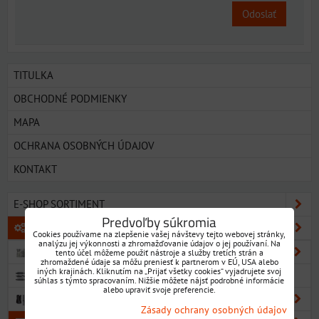
Odoslať
TITULKA
OBCHODNÉ PODMIENKY
MAPA
OCHRANA OSOBNÝCH ÚDAJOV
KONTAKT
E-SHOP SORTIMENT
Predvoľby súkromia
KOVOOBRÁBACIE NÁSTROJE
Cookies používame na zlepšenie vašej návštevy tejto webovej stránky,
analýzu jej výkonnosti a zhromažďovanie údajov o jej používaní. Na
VRTÁKY
tento účel môžeme použiť nástroje a služby tretích strán a
zhromaždené údaje sa môžu preniesť k partnerom v EÚ, USA alebo
iných krajinách. Kliknutím na „Prijať všetky cookies“ vyjadrujete svoj
NAVRTÁVAKY
súhlas s týmto spracovaním. Nižšie môžete nájsť podrobné informácie
alebo upraviť svoje preferencie.
VÝHRUBNÍKY
Zásady ochrany osobných údajov