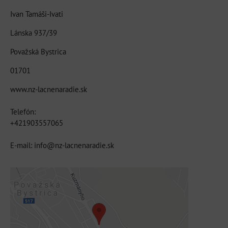
Ivan Tamáši-Ivati
Lánska 937/39
Považská Bystrica
01701
www.nz-lacnenaradie.sk
Telefón:
+421903557065
E-mail: info@nz-lacnenaradie.sk
Externý obsah je blokovaný Voľbami
súkromia
Prajete si načítať externý obsah?