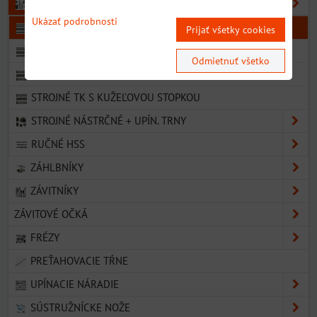
VÝSTRUŽNÍKY
Ukázať podrobnosti
STROJNÉ HSS S VALCOVOU STOPKOU
Prijať všetky cookies
STROJNÉ TK S VALCOVOU STOPKOU
Odmietnuť všetko
STROJNÉ HSS S KUŽEĽOVOU STOPKOU
STROJNÉ TK S KUŽEĽOVOU STOPKOU
STROJNÉ NÁSTRČNÉ + UPÍN. TRNY
RUČNÉ HSS
ZÁHLBNÍKY
ZÁVITNÍKY
ZÁVITOVÉ OČKÁ
FRÉZY
PREŤAHOVACIE TŔNE
UPÍNACIE NÁRADIE
SÚSTRUŽNÍCKE NOŽE