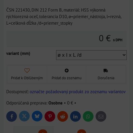
ČSN 221430, DIN 212 Form B, materiál: HSS výkonná
rýchlorezná oceľ, tolerancia D10, ø=priemer_nástroja, l=rezná,
L=celková dĺžka /d=priemer_stopky
0 €
s DPH
variant (mm)
Pridať k Obľúbeným
Pridať do zoznamu
Doručenia
Dostupnosť:
označte požadovaný produkt zo zoznamu variantov
Osobne
•
0 €
•
Bluesky
Twitter
Facebook
Pinterest
Reddit
LinkedIn
WhatsApp
E-
mail