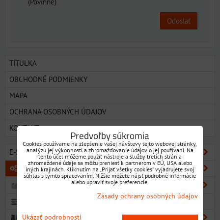
*
(Povinné)
Odoslať
TITULKA
OBCHODNÉ PODMIENKY
MAPA
OCHRANA OSOBNÝCH ÚDAJOV
KONTAKT
Predvoľby súkromia
Cookies používame na zlepšenie vašej návštevy tejto webovej stránky,
analýzu jej výkonnosti a zhromažďovanie údajov o jej používaní. Na
E-SHOP SORTIMENT
tento účel môžeme použiť nástroje a služby tretích strán a
zhromaždené údaje sa môžu preniesť k partnerom v EÚ, USA alebo
KOVOOBRÁBACIE NÁSTROJE
iných krajinách. Kliknutím na „Prijať všetky cookies“ vyjadrujete svoj
súhlas s týmto spracovaním. Nižšie môžete nájsť podrobné informácie
alebo upraviť svoje preferencie.
VRTÁKY
Zásady ochrany osobných údajov
NAVRTÁVAKY
VÝHRUBNÍKY
Ukázať podrobnosti