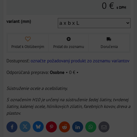
0 €
s DPH
variant (mm)
Pridať k Obľúbeným
Pridať do zoznamu
Doručenia
Dostupnosť:
označte požadovaný produkt zo zoznamu variantov
Osobne
•
0 €
•
Sústruženie ocele a oceľoliatiny.
S označením H10 je určený na sústruženie šedej liatiny, tvrdenej
liatiny, kalenej ocele, hliníkových zliatin, farebných kovov, dreva a
plastov.
Bluesky
Twitter
Facebook
Pinterest
Reddit
LinkedIn
WhatsApp
E-
mail