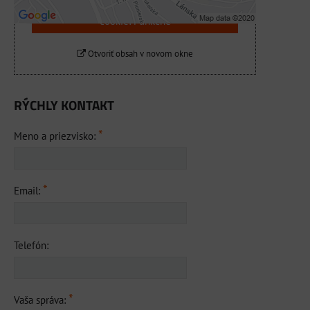
Povoliť a zapamätať - súhlas s druhom
cookie: Funkčné
Otvoriť obsah v novom okne
RÝCHLY KONTAKT
*
Meno a priezvisko:
*
Email:
Telefón:
*
Vaša správa: