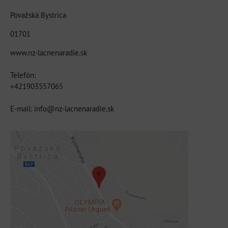
Považská Bystrica
01701
www.nz-lacnenaradie.sk
Telefón:
+421903557065
E-mail: info@nz-lacnenaradie.sk
Externý obsah je blokovaný Voľbami
súkromia
Prajete si načítať externý obsah?
Povoliť tentokrát