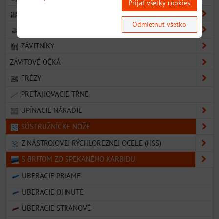
Prijať všetky cookies
VÝSTRUŽNÍKY
Odmietnuť všetko
ZÁHLBNÍKY
ZÁVITNÍKY
ZÁVITOVÉ OČKÁ
FRÉZY
PREŤAHOVACIE TŔNE
UPÍNACIE NÁRADIE
SÚSTRUŽNÍCKE NOŽE
Z NÁSTROJOVEJ RÝCHLOREZNEJ OCELE (HSS)
S BRITOM ZO SPEKANÉHO KARBIDU
UBERACIE PRIAME
UBERACIE OHNUTÉ
UBERACIE STRANOVÉ