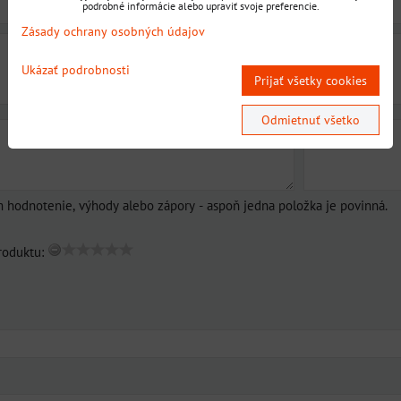
podrobné informácie alebo upraviť svoje preferencie.
Zásady ochrany osobných údajov
Ukázať podrobnosti
Prijať všetky cookies
Odmietnuť všetko
m hodnotenie, výhody alebo zápory - aspoň jedna položka je povinná.
roduktu: