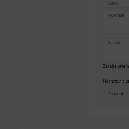
Zadajte prosí
Hodnotenie p
*
(Povinné)