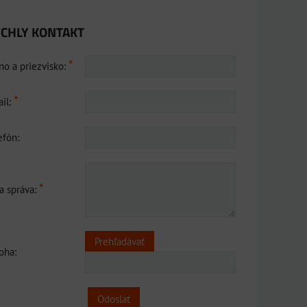
CHLY KONTAKT
*
o a priezvisko:
*
il:
efón:
*
a správa:
loha:
Odoslať