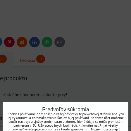
uesky
Pinterest
Reddit
LinkedIn
WhatsApp
E-
mail
0
0
Diskusia
e produktu
Zatiaľ bez hodnotenia. Buďte prvý!
Predvoľby súkromia
Pridať recenziu
Cookies používame na zlepšenie vašej návštevy tejto webovej stránky, analýzu
enziu
jej výkonnosti a zhromažďovanie údajov o jej používaní. Na tento účel môžeme
použiť nástroje a služby tretích strán a zhromaždené údaje sa môžu preniesť k
partnerom v EÚ, USA alebo iných krajinách. Kliknutím na „Prijať všetky
cookies“ vyjadrujete svoj súhlas s týmto spracovaním. Nižšie môžete nájsť