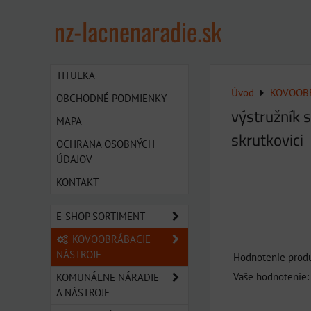
nz-lacnenaradie.sk
TITULKA
Úvod
KOVOOBR
OBCHODNÉ PODMIENKY
výstružník 
MAPA
skrutkovici
OCHRANA OSOBNÝCH
ÚDAJOV
KONTAKT
E-SHOP SORTIMENT
KOVOOBRÁBACIE
NÁSTROJE
Hodnotenie produ
Vaše hodnotenie:
KOMUNÁLNE NÁRADIE
A NÁSTROJE