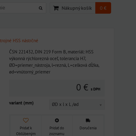
Nákupný košík
0 €
strojné HSS nástrčné
ČSN 221432, DIN 219 Form B, materiál: HSS
výkonná rýchlorezná oceľ, tolerancia H7,
ØD=priemer_nástroja, l=rezná, L=celková dĺžka,
ød=vnútorný_priemer
0 €
s DPH
variant (mm)
ØD x l x L /ød
Pridať k
Pridať do
Doručenia
Obľúbeným
zoznamu