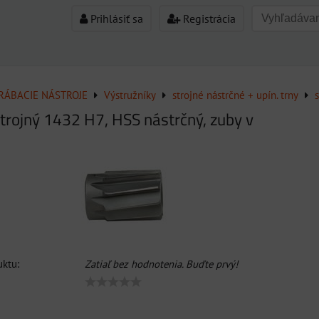
Prihlásiť sa
Registrácia
ÁBACIE NÁSTROJE
Výstružníky
strojné nástrčné + upín. trny
strojný 1432 H7, HSS nástrčný, zuby v
ktu:
Zatiaľ bez hodnotenia. Buďte prvý!