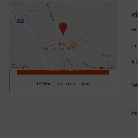
RÝ
Externý obsah je blokovaný Voľbami
súkromia
Men
Prajete si načítať externý obsah?
Ema
Povoliť tentokrát
Tel
Povoliť a zapamätať - súhlas s druhom
cookie: Funkčné
Otvoriť obsah v novom okne
Vaš
Prí