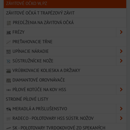
ZÁVITOVÉ OČKO W, PZ
ZÁVITOVÉ OČKÁ T TRAPÉZOVÝ ZÁVIT
PREDĹŽENIA NA ZÁVITOVÁ OČKÁ
FRÉZY
PREŤAHOVACIE TŔNE
UPÍNACIE NÁRADIE
SÚSTRUŽNÍCKE NOŽE
VRÚBKOVACIE KOLIESKA A DRŽIAKY
DIAMANTOVÉ OROVNÁVAČE
PÍLOVÉ KOTÚČE NA KOV HSS
STROJNÉ PÍLOVÉ LISTY
MERADLÁ A PRÍSLUŠENSTVO
RADECO - POLOTOVARY HSS SÚSTR. NOŽOV
SK - POLOTOVARY TVRDOKOVOVÉ ZO SPEKANÝCH