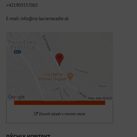
+421903557065
E-mail: info@nz-lacnenaradie.sk
Externý obsah je blokovaný Voľbami
súkromia
Prajete si načítať externý obsah?
Povoliť tentokrát
Povoliť a zapamätať - súhlas s druhom
cookie: Funkčné
Otvoriť obsah v novom okne
RÝCHLY KONTAKT