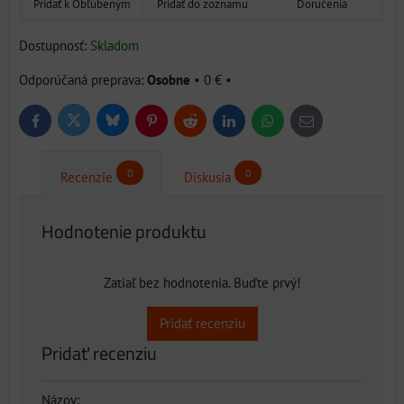
Pridať k Obľúbeným
Pridať do zoznamu
Doručenia
Dostupnosť:
Skladom
Osobne
•
0 €
•
Bluesky
Twitter
Facebook
Pinterest
Reddit
LinkedIn
WhatsApp
E-
mail
0
0
Recenzie
Diskusia
Hodnotenie produktu
Zatiaľ bez hodnotenia. Buďte prvý!
Pridať recenziu
Pridať recenziu
Názov: