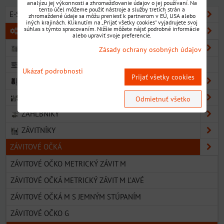
analýzu jej výkonnosti a zhromažďovanie údajov o jej používaní. Na
tento účel môžeme použiť nástroje a služby tretích strán a
E-SHOP SORTIMENT
zhromaždené údaje sa môžu preniesť k partnerom v EÚ, USA alebo
iných krajinách. Kliknutím na „Prijať všetky cookies“ vyjadrujete svoj
súhlas s týmto spracovaním. Nižšie môžete nájsť podrobné informácie
KOVOOBRÁBACIE NÁSTROJE
alebo upraviť svoje preferencie.
VRTÁKY
Zásady ochrany osobných údajov
NAVRTÁVAKY
Ukázať podrobnosti
Prijať všetky cookies
VÝHRUBNÍKY
VÝSTRUŽNÍKY
Odmietnuť všetko
ZÁHLBNÍKY
ZÁVITNÍKY
ZÁVITOVÉ OČKÁ
ZÁVITOVÉ OČKO METRICKÝ ZÁVIT M
ZÁVITOVÉ OČKÁ METRICKÝ ZÁVIT M ĽAVÉ
ZÁVITOVÉ OČKÁ M S JEMNÝM STÚPANÍM
ZÁVITOVÉ OČKO G