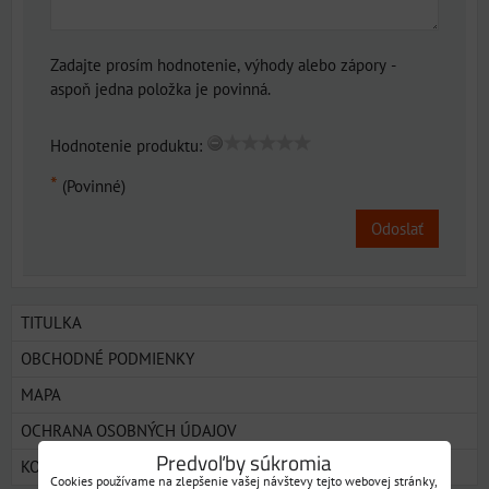
Zadajte prosím hodnotenie, výhody alebo zápory -
aspoň jedna položka je povinná.
Hodnotenie produktu:
*
(Povinné)
Odoslať
TITULKA
OBCHODNÉ PODMIENKY
MAPA
OCHRANA OSOBNÝCH ÚDAJOV
Predvoľby súkromia
KONTAKT
Cookies používame na zlepšenie vašej návštevy tejto webovej stránky,