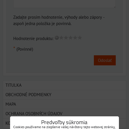
Zadajte prosím hodnotenie, výhody alebo zápory -
aspoň jedna položka je povinná.
Hodnotenie produktu:
*
(Povinné)
Odoslať
TITULKA
OBCHODNÉ PODMIENKY
MAPA
OCHRANA OSOBNÝCH ÚDAJOV
Predvoľby súkromia
KONTAKT
Cookies používame na zlepšenie vašej návštevy tejto webovej stránky,