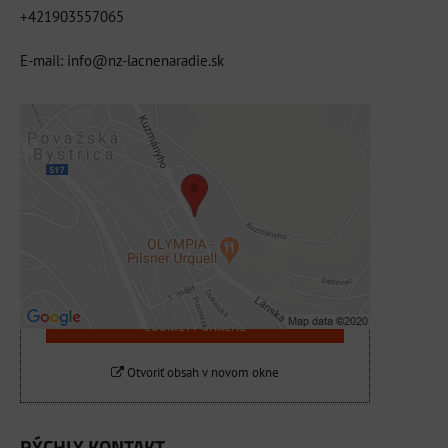
+421903557065
E-mail: info@nz-lacnenaradie.sk
Externý obsah je blokovaný Voľbami
súkromia
Prajete si načítať externý obsah?
Povoliť tentokrát
Povoliť a zapamätať - súhlas s druhom
cookie: Funkčné
Otvoriť obsah v novom okne
RÝCHLY KONTAKT