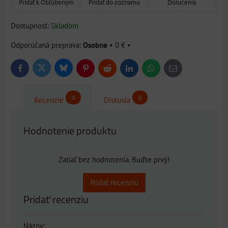
Pridať k Obľúbeným
Pridať do zoznamu
Doručenia
Dostupnosť:
Skladom
Osobne
•
0 €
•
Bluesky
Twitter
Facebook
Pinterest
Reddit
LinkedIn
WhatsApp
E-
mail
0
0
Recenzie
Diskusia
Hodnotenie produktu
Zatiaľ bez hodnotenia. Buďte prvý!
Pridať recenziu
Pridať recenziu
Názov: