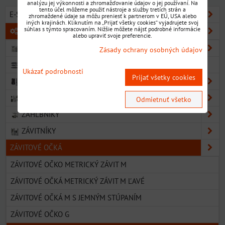
analýzu jej výkonnosti a zhromažďovanie údajov o jej používaní. Na
tento účel môžeme použiť nástroje a služby tretích strán a
E-SHOP SORTIMENT
zhromaždené údaje sa môžu preniesť k partnerom v EÚ, USA alebo
iných krajinách. Kliknutím na „Prijať všetky cookies“ vyjadrujete svoj
súhlas s týmto spracovaním. Nižšie môžete nájsť podrobné informácie
KOVOOBRÁBACIE NÁSTROJE
alebo upraviť svoje preferencie.
VRTÁKY
Zásady ochrany osobných údajov
NAVRTÁVAKY
Ukázať podrobnosti
Prijať všetky cookies
VÝHRUBNÍKY
VÝSTRUŽNÍKY
Odmietnuť všetko
ZÁHLBNÍKY
ZÁVITNÍKY
ZÁVITOVÉ OČKÁ
ZÁVITOVÉ OČKO METRICKÝ ZÁVIT M
ZÁVITOVÉ OČKÁ METRICKÝ ZÁVIT M ĽAVÉ
ZÁVITOVÉ OČKÁ M S JEMNÝM STÚPANÍM
ZÁVITOVÉ OČKO G