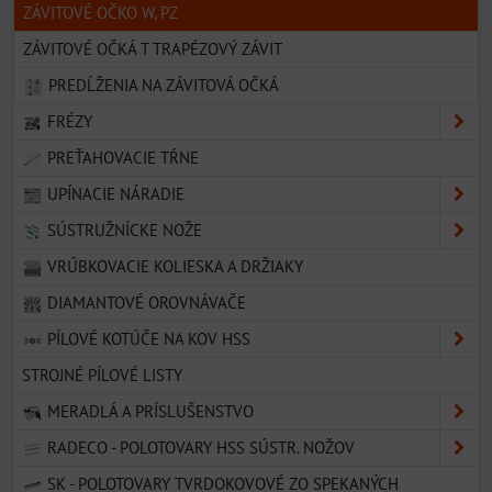
ZÁVITOVÉ OČKO W, PZ
ZÁVITOVÉ OČKÁ T TRAPÉZOVÝ ZÁVIT
PREDĹŽENIA NA ZÁVITOVÁ OČKÁ
FRÉZY
PREŤAHOVACIE TŔNE
UPÍNACIE NÁRADIE
SÚSTRUŽNÍCKE NOŽE
VRÚBKOVACIE KOLIESKA A DRŽIAKY
DIAMANTOVÉ OROVNÁVAČE
PÍLOVÉ KOTÚČE NA KOV HSS
STROJNÉ PÍLOVÉ LISTY
MERADLÁ A PRÍSLUŠENSTVO
RADECO - POLOTOVARY HSS SÚSTR. NOŽOV
SK - POLOTOVARY TVRDOKOVOVÉ ZO SPEKANÝCH