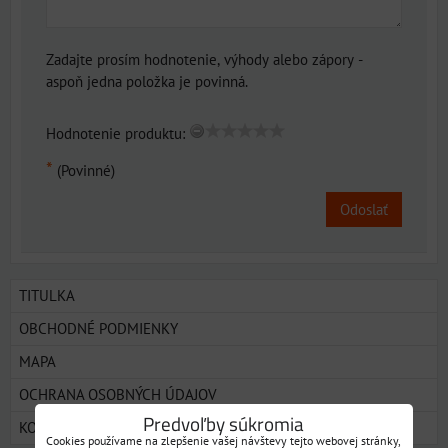
Zadajte prosím hodnotenie, výhody alebo zápory -
aspoň jedna položka je povinná.
Hodnotenie produktu:
*
(Povinné)
Odoslať
TITULKA
OBCHODNÉ PODMIENKY
MAPA
OCHRANA OSOBNÝCH ÚDAJOV
Predvoľby súkromia
KONTAKT
Cookies používame na zlepšenie vašej návštevy tejto webovej stránky,