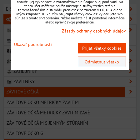
analýzu jej výkonnosti a zhromažďovanie údajov o jej používaní. Na
tento účel môžeme použiť nástroje a služby tretích strán a
E-SHOP SORTIMENT
zhromaždené údaje sa môžu preniesť k partnerom v EÚ, USA alebo
iných krajinách. Kliknutím na „Prijať všetky cookies“ vyjadrujete svoj
súhlas s týmto spracovaním. Nižšie môžete nájsť podrobné informácie
KOVOOBRÁBACIE NÁSTROJE
alebo upraviť svoje preferencie.
VRTÁKY
Zásady ochrany osobných údajov
NAVRTÁVAKY
Ukázať podrobnosti
Prijať všetky cookies
VÝHRUBNÍKY
VÝSTRUŽNÍKY
Odmietnuť všetko
ZÁHLBNÍKY
ZÁVITNÍKY
ZÁVITOVÉ OČKÁ
ZÁVITOVÉ OČKO METRICKÝ ZÁVIT M
ZÁVITOVÉ OČKÁ METRICKÝ ZÁVIT M ĽAVÉ
ZÁVITOVÉ OČKÁ M S JEMNÝM STÚPANÍM
ZÁVITOVÉ OČKO G