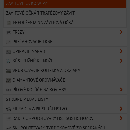
ZÁVITOVÉ OČKO W, PZ
ZÁVITOVÉ OČKÁ T TRAPÉZOVÝ ZÁVIT
PREDĹŽENIA NA ZÁVITOVÁ OČKÁ
FRÉZY
PREŤAHOVACIE TŔNE
UPÍNACIE NÁRADIE
SÚSTRUŽNÍCKE NOŽE
VRÚBKOVACIE KOLIESKA A DRŽIAKY
DIAMANTOVÉ OROVNÁVAČE
PÍLOVÉ KOTÚČE NA KOV HSS
STROJNÉ PÍLOVÉ LISTY
MERADLÁ A PRÍSLUŠENSTVO
RADECO - POLOTOVARY HSS SÚSTR. NOŽOV
SK - POLOTOVARY TVRDOKOVOVÉ ZO SPEKANÝCH