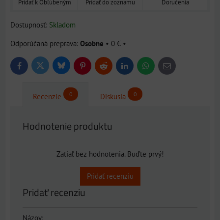
Pridať k Obľúbeným
Pridať do zoznamu
Doručenia
Dostupnosť:
Skladom
Osobne
•
0 €
•
Bluesky
Twitter
Facebook
Pinterest
Reddit
LinkedIn
WhatsApp
E-
mail
0
0
Recenzie
Diskusia
Hodnotenie produktu
Zatiaľ bez hodnotenia. Buďte prvý!
Pridať recenziu
Pridať recenziu
Názov: