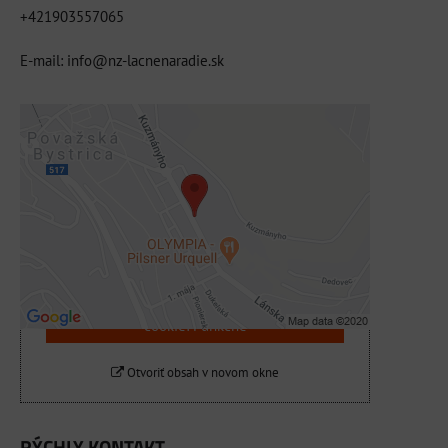
+421903557065
E-mail: info@nz-lacnenaradie.sk
Externý obsah je blokovaný Voľbami
súkromia
Prajete si načítať externý obsah?
Povoliť tentokrát
Povoliť a zapamätať - súhlas s druhom
cookie: Funkčné
Otvoriť obsah v novom okne
RÝCHLY KONTAKT