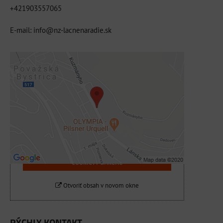
+421903557065
E-mail: info@nz-lacnenaradie.sk
Externý obsah je blokovaný Voľbami
súkromia
Prajete si načítať externý obsah?
Povoliť tentokrát
Povoliť a zapamätať - súhlas s druhom
cookie: Funkčné
Otvoriť obsah v novom okne
RÝCHLY KONTAKT