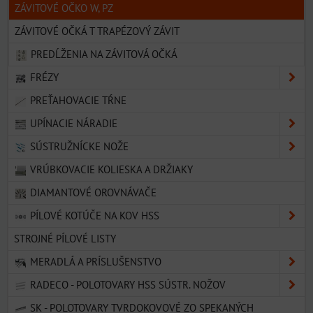
ZÁVITOVÉ OČKO W, PZ
ZÁVITOVÉ OČKÁ T TRAPÉZOVÝ ZÁVIT
PREDĹŽENIA NA ZÁVITOVÁ OČKÁ
FRÉZY
PREŤAHOVACIE TŔNE
UPÍNACIE NÁRADIE
SÚSTRUŽNÍCKE NOŽE
VRÚBKOVACIE KOLIESKA A DRŽIAKY
DIAMANTOVÉ OROVNÁVAČE
PÍLOVÉ KOTÚČE NA KOV HSS
STROJNÉ PÍLOVÉ LISTY
MERADLÁ A PRÍSLUŠENSTVO
RADECO - POLOTOVARY HSS SÚSTR. NOŽOV
SK - POLOTOVARY TVRDOKOVOVÉ ZO SPEKANÝCH