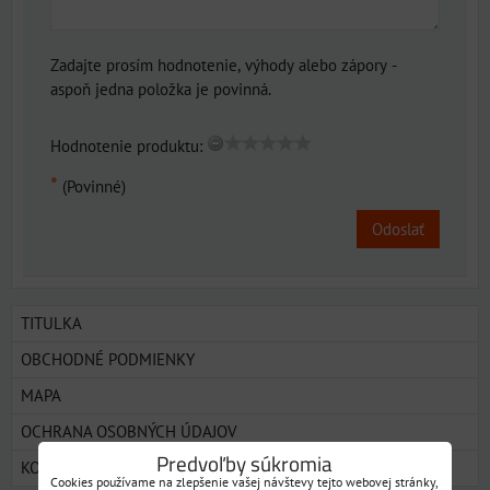
Zadajte prosím hodnotenie, výhody alebo zápory -
aspoň jedna položka je povinná.
Hodnotenie produktu:
*
(Povinné)
Odoslať
TITULKA
OBCHODNÉ PODMIENKY
MAPA
OCHRANA OSOBNÝCH ÚDAJOV
Predvoľby súkromia
KONTAKT
Cookies používame na zlepšenie vašej návštevy tejto webovej stránky,