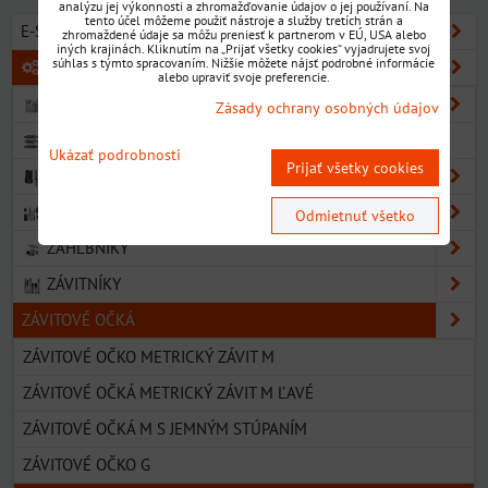
analýzu jej výkonnosti a zhromažďovanie údajov o jej používaní. Na
tento účel môžeme použiť nástroje a služby tretích strán a
E-SHOP SORTIMENT
zhromaždené údaje sa môžu preniesť k partnerom v EÚ, USA alebo
iných krajinách. Kliknutím na „Prijať všetky cookies“ vyjadrujete svoj
súhlas s týmto spracovaním. Nižšie môžete nájsť podrobné informácie
KOVOOBRÁBACIE NÁSTROJE
alebo upraviť svoje preferencie.
VRTÁKY
Zásady ochrany osobných údajov
NAVRTÁVAKY
Ukázať podrobnosti
Prijať všetky cookies
VÝHRUBNÍKY
VÝSTRUŽNÍKY
Odmietnuť všetko
ZÁHLBNÍKY
ZÁVITNÍKY
ZÁVITOVÉ OČKÁ
ZÁVITOVÉ OČKO METRICKÝ ZÁVIT M
ZÁVITOVÉ OČKÁ METRICKÝ ZÁVIT M ĽAVÉ
ZÁVITOVÉ OČKÁ M S JEMNÝM STÚPANÍM
ZÁVITOVÉ OČKO G