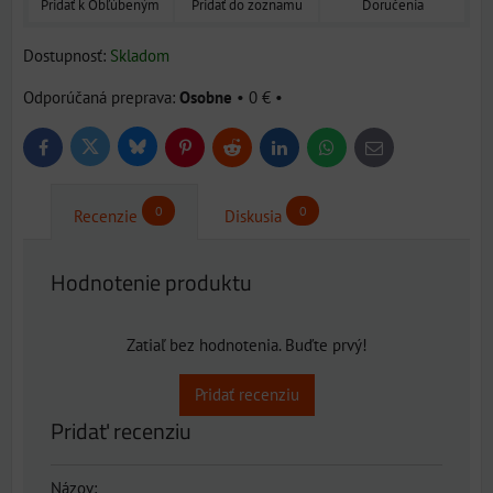
Pridať k Obľúbeným
Pridať do zoznamu
Doručenia
Dostupnosť:
Skladom
Osobne
•
0 €
•
Bluesky
Twitter
Facebook
Pinterest
Reddit
LinkedIn
WhatsApp
E-
mail
0
0
Recenzie
Diskusia
Hodnotenie produktu
Zatiaľ bez hodnotenia. Buďte prvý!
Pridať recenziu
Pridať recenziu
Názov: